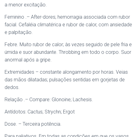
a menor excitação.
Feminino .– After-dores; hemorragia associada com rubor
facial. Cefaléia climatérica e rubor de calor, com ansiedade
e palpitação.
Febre. Muito rubor de calor; às vezes seguido de pele fria e
úmida e suor abundante. Throbbing em todo o corpo. Suor
anormal após a gripe.
Extremidades – constante alongamento por horas. Veias
das mãos dilatadas; pulsações sentidas em gorjetas de
dedos.
Relação .– Compare: Glonoine; Lachesis.
Antídotos: Cactus; Strychn; Ergot
Dose. – Terceira potência.
Para paliativos. Em todas as condições em que os vasos