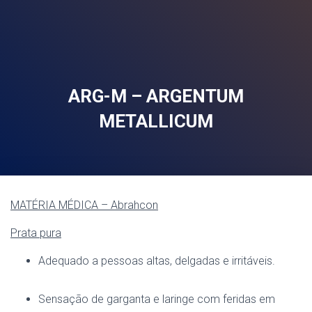
ARG-M – ARGENTUM
METALLICUM
MATÉRIA MÉDICA – Abrahcon
Prata pura
Adequado a pessoas altas, delgadas e irritáveis.
Sensação de garganta e laringe com feridas em