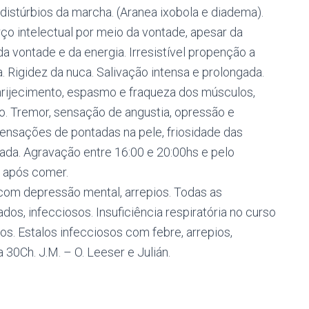
e distúrbios da marcha. (Aranea ixobola e diadema).
ço intelectual por meio da vontade, apesar da
vontade e da energia. Irresistível propenção a
éia. Rigidez da nuca. Salivação intensa e prolongada.
Enrijecimento, espasmo e fraqueza dos músculos,
o. Tremor, sensação de angustia, opressão e
Sensações de pontadas na pele, friosidade das
da. Agravação entre 16:00 e 20:00hs e pelo
e após comer.
 com depressão mental, arrepios. Todas as
dos, infecciosos. Insuficiência respiratória no curso
s. Estalos infecciosos com febre, arrepios,
 30Ch. J.M. – O. Leeser e Julián.