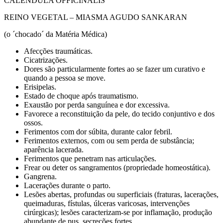
CALENDULA OFFICINALIS
REINO VEGETAL – MIASMA AGUDO SANKARAN
(o ´chocado´ da Matéria Médica)
Afecções traumáticas.
Cicatrizações.
Dores são particularmente fortes ao se fazer um curativo e
quando a pessoa se move.
Erisipelas.
Estado de choque após traumatismo.
Exaustão por perda sanguínea e dor excessiva.
Favorece a reconstituição da pele, do tecido conjuntivo e dos
ossos.
Ferimentos com dor súbita, durante calor febril.
Ferimentos externos, com ou sem perda de substância;
aparência lacerada.
Ferimentos que penetram nas articulações.
Frear ou deter os sangramentos (propriedade homeostática).
Gangrena.
Lacerações durante o parto.
Lesões abertas, profundas ou superficiais (fraturas, lacerações,
queimaduras, fístulas, úlceras varicosas, intervenções
cirúrgicas); lesões caracterizam-se por inflamação, produção
abundante de pus, secreções fortes.