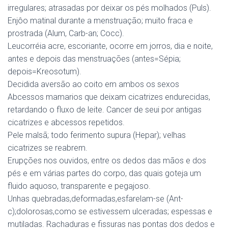
irregulares; atrasadas por deixar os pés molhados (Puls).
Enjôo matinal durante a menstruação; muito fraca e
prostrada (Alum, Carb-an; Cocc).
Leucorréia acre, escoriante, ocorre em jorros, dia e noite,
antes e depois das menstruações (antes=Sépia;
depois=Kreosotum).
Decidida aversão ao coito em ambos os sexos
Abcessos mamarios que deixam cicatrizes endurecidas,
retardando o fluxo de leite. Cancer de seui por antigas
cicatrizes e abcessos repetidos.
Pele malsã; todo ferimento supura (Hepar); velhas
cicatrizes se reabrem.
Erupções nos ouvidos, entre os dedos das mãos e dos
pés e em várias partes do corpo, das quais goteja um
fluido aquoso, transparente e pegajoso.
Unhas quebradas,deformadas,esfarelam-se (Ant-
c);dolorosas,como se estivessem ulceradas; espessas e
mutiladas. Rachaduras e fissuras nas pontas dos dedos e