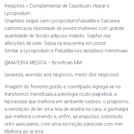
Relações = Complementar de Causticum, Hepar e
Lycopodium.
Graphites segue cem Lycopodium,Pulsatilla e Calcarea
carbonica,na obesidade de jovens mulheres com grande
quantidade de tecido adiposo malsão. Sulphur nas
afecções de pele. Sepia na leucorréia em jorros.
Similar a Lycopodium e Pulsatilla nos distúrbios menstruais.
@MATERIA MEDICA – Bronfman MM
(avareza, aversão aos negócios, medo dos negócios)
Imagem do friorento,gordo e constipado.Agrega-se os
transtornos menstruais,a patologia oculo-palpebral, a
hipoacusia que melhora em ambiente ruidoso, o priapismo,
a sensação de ter uma teia de aranha na cara, a gastralgia
que melhora comendo e, enfim, as erupções, sobretudo
retro auriculares, com uma secreção parecida com mel.
Melhora ao ar livre.