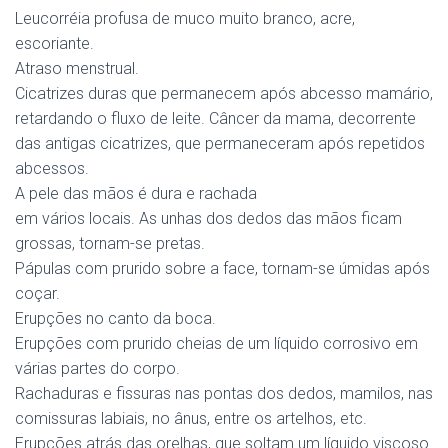
Leucorréia profusa de muco muito branco, acre,
escoriante.
Atraso menstrual.
Cicatrizes duras que permanecem após abcesso mamário,
retardando o fluxo de leite. Câncer da mama, decorrente
das antigas cicatrizes, que permaneceram após repetidos
abcessos.
A pele das mãos é dura e rachada
em vários locais. As unhas dos dedos das mãos ficam
grossas, tornam-se pretas.
Pápulas com prurido sobre a face, tornam-se úmidas após
coçar.
Erupções no canto da boca.
Erupções com prurido cheias de um líquido corrosivo em
várias partes do corpo.
Rachaduras e fissuras nas pontas dos dedos, mamilos, nas
comissuras labiais, no ânus, entre os artelhos, etc.
Erupções atrás das orelhas, que soltam um líquido viscoso.