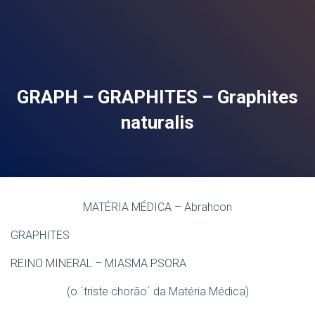
GRAPH – GRAPHITES – Graphites
naturalis
MATÉRIA MÉDICA – Abrahcon
GRAPHITES
REINO MINERAL – MIASMA PSORA
(o ´triste chorão´ da Matéria Médica)