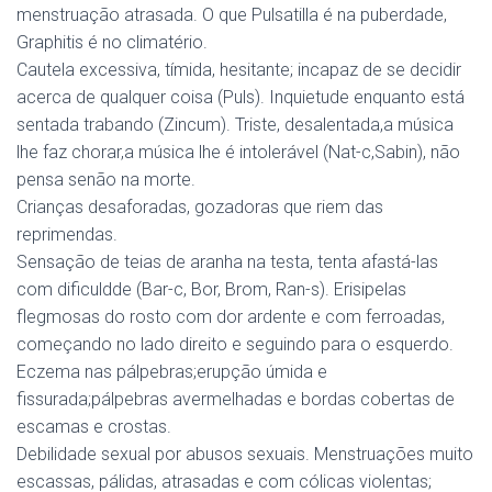
menstruação atrasada. O que Pulsatilla é na puberdade,
Graphitis é no climatério.
Cautela excessiva, tímida, hesitante; incapaz de se decidir
acerca de qualquer coisa (Puls). Inquietude enquanto está
sentada trabando (Zincum). Triste, desalentada,a música
lhe faz chorar,a música lhe é intolerável (Nat-c,Sabin), não
pensa senão na morte.
Crianças desaforadas, gozadoras que riem das
reprimendas.
Sensação de teias de aranha na testa, tenta afastá-las
com dificuldde (Bar-c, Bor, Brom, Ran-s). Erisipelas
flegmosas do rosto com dor ardente e com ferroadas,
começando no lado direito e seguindo para o esquerdo.
Eczema nas pálpebras;erupção úmida e
fissurada;pálpebras avermelhadas e bordas cobertas de
escamas e crostas.
Debilidade sexual por abusos sexuais. Menstruações muito
escassas, pálidas, atrasadas e com cólicas violentas;