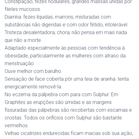
Constipação; fezes nodulares, grandes massas unidas pôr
filetes mucosos.
Diarréia: fezes líquidas, marrons, misturadas com
substâncias não digeridas e com odor fétido, intolerável.
Tristeza desalentadora; chora; não pensa em mais nada
que não a morte.
Adaptado especialmente às pessoas com tendência à
obesidade, particularmente as mulheres com atraso da
menstruação.
Ouve melhor com barulho.
Sensação de face coberta pôr uma teia de aranha: tenta
energicamente removê-la.
No eczema da pálpebra com para com Sulphur: Em
Graphites as erupções são úmidas e as margens
fissuradas das pálpebras são recobertas com escamas e
crostas. Todos os orifícios com Sulphur são bastante
vermelhos.
Velhas cicatrizes endurecidas ficam macias sob sua ação,