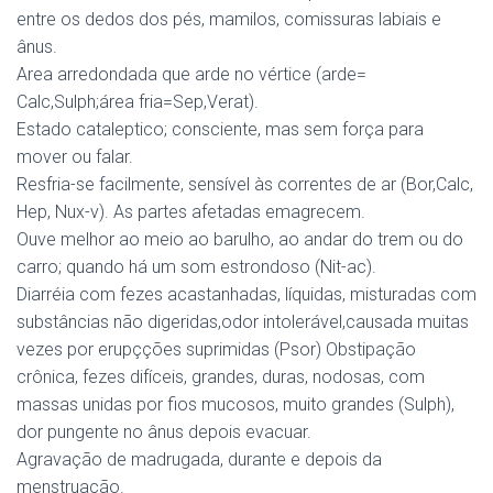
entre os dedos dos pés, mamilos, comissuras labiais e
ânus.
Area arredondada que arde no vértice (arde=
Calc,Sulph;área fria=Sep,Verat).
Estado cataleptico; consciente, mas sem força para
mover ou falar.
Resfria-se facilmente, sensível às correntes de ar (Bor,Calc,
Hep, Nux-v). As partes afetadas emagrecem.
Ouve melhor ao meio ao barulho, ao andar do trem ou do
carro; quando há um som estrondoso (Nit-ac).
Diarréia com fezes acastanhadas, líquidas, misturadas com
substâncias não digeridas,odor intolerável,causada muitas
vezes por erupçções suprimidas (Psor) Obstipação
crônica, fezes difíceis, grandes, duras, nodosas, com
massas unidas por fios mucosos, muito grandes (Sulph),
dor pungente no ânus depois evacuar.
Agravação de madrugada, durante e depois da
menstruação.