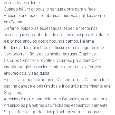
com a face ardente.
Quando há um choque, o sangue corre para a face.
Paciente anêmico; membranas mucosas pálidas, como
em Ferrum.
Blefarite, pálpebras espessadas, especialmente nas
bordas, que são cobertas de crostas e caspas. A blefarite
é pior nos ângulos dos olhos, nos cantos. Há uma
tendência das pálpebras se fissurarem e sangrarem; se
isso ocorrer, não precisa hesitar em usar Graphites.
Os cílios tornam-se revoltos; viram-se para dentro em
direção ao globo ocular e irritam a conjuntiva. Terçóis
endurecidos. Visão dupla.
Alguns sintomas como os de Calcarea; mas Calcarea tem
suor na cabeça e pés úmidos e frios (não proeminente em
Graphites).
Arsênico é muito parecido com Graphites; somente com
Arsênico as pálpebras são fechadas espasmódicamente.
Sulphur tem as bordas das pálpebras vermelhas; as de