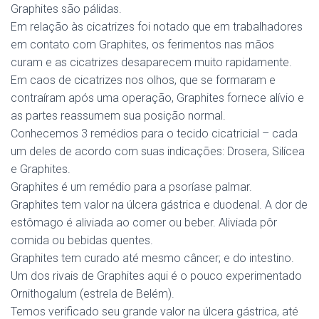
Graphites são pálidas.
Em relação às cicatrizes foi notado que em trabalhadores
em contato com Graphites, os ferimentos nas mãos
curam e as cicatrizes desaparecem muito rapidamente.
Em caos de cicatrizes nos olhos, que se formaram e
contraíram após uma operação, Graphites fornece alívio e
as partes reassumem sua posição normal.
Conhecemos 3 remédios para o tecido cicatricial – cada
um deles de acordo com suas indicações: Drosera, Silícea
e Graphites.
Graphites é um remédio para a psoríase palmar.
Graphites tem valor na úlcera gástrica e duodenal. A dor de
estômago é aliviada ao comer ou beber. Aliviada pôr
comida ou bebidas quentes.
Graphites tem curado até mesmo câncer; e do intestino.
Um dos rivais de Graphites aqui é o pouco experimentado
Ornithogalum (estrela de Belém).
Temos verificado seu grande valor na úlcera gástrica, até