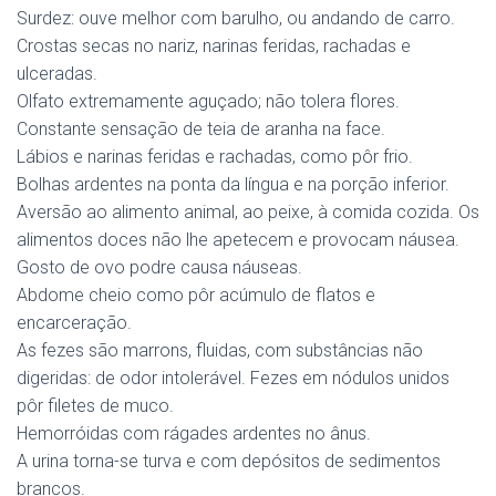
Surdez: ouve melhor com barulho, ou andando de carro.
Crostas secas no nariz, narinas feridas, rachadas e
ulceradas.
Olfato extremamente aguçado; não tolera flores.
Constante sensação de teia de aranha na face.
Lábios e narinas feridas e rachadas, como pôr frio.
Bolhas ardentes na ponta da língua e na porção inferior.
Aversão ao alimento animal, ao peixe, à comida cozida. Os
alimentos doces não lhe apetecem e provocam náusea.
Gosto de ovo podre causa náuseas.
Abdome cheio como pôr acúmulo de flatos e
encarceração.
As fezes são marrons, fluidas, com substâncias não
digeridas: de odor intolerável. Fezes em nódulos unidos
pôr filetes de muco.
Hemorróidas com rágades ardentes no ânus.
A urina torna-se turva e com depósitos de sedimentos
brancos.