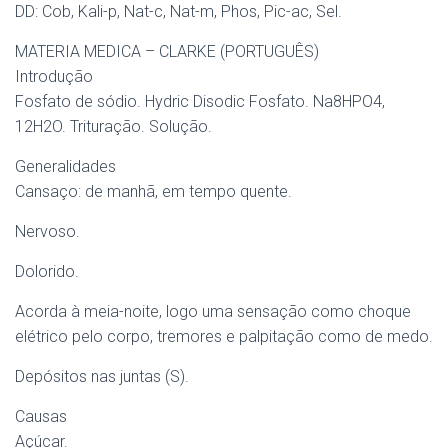
DD: Cob, Kali-p, Nat-c, Nat-m, Phos, Pic-ac, Sel.
MATERIA MEDICA – CLARKE (PORTUGUÊS)
Introdução
Fosfato de sódio. Hydric Disodic Fosfato. Na8HPO4,
12H2O. Trituração. Solução.
Generalidades
Cansaço: de manhã, em tempo quente.
Nervoso.
Dolorido.
Acorda à meia-noite, logo uma sensação como choque
elétrico pelo corpo, tremores e palpitação como de medo.
Depósitos nas juntas (S).
Causas
Açúcar.