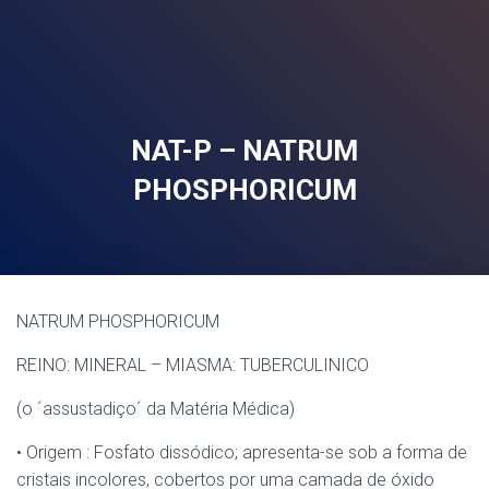
NAT-P – NATRUM
PHOSPHORICUM
NATRUM PHOSPHORICUM
REINO: MINERAL – MIASMA: TUBERCULINICO
(o ´assustadiço´ da Matéria Médica)
• Origem : Fosfato dissódico; apresenta-se sob a forma de
cristais incolores, cobertos por uma camada de óxido