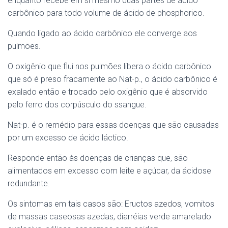
enquanto recebe em si mesmo duas partes de ácido
carbônico para todo volume de ácido de phosphorico.
Quando ligado ao ácido carbônico ele converge aos
pulmões.
O oxigênio que flui nos pulmões libera o ácido carbônico
que só é preso fracamente ao Nat-p., o ácido carbônico é
exalado então e trocado pelo oxigênio que é absorvido
pelo ferro dos corpúsculo do ssangue.
Nat-p. é o remédio para essas doenças que são causadas
por um excesso de ácido láctico.
Responde então às doenças de crianças que, são
alimentados em excesso com leite e açúcar, da ácidose
redundante.
Os sintomas em tais casos são: Eructos azedos, vomitos
de massas caseosas azedas, diarréias verde amarelado