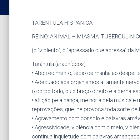
TARENTULA HISPANICA
REINO: ANIMAL – MIASMA: TUBERCULINIC
(o ´violento´, o ´apressado que apressa´ da 
Tarântula (aracnídeos).
• Aborrecimento; tédio de manhã ao desperta
• Adequado aos organismos altamente nervo
o corpo todo, ou o braço direito e a perna es
• aflição pela dança, melhoria pela música e 
reprovações, que lhe provoca toda sorte de 
• Agravamento com consolo e palavras amáv
• Agressividade, violência com o meio, violê
contínua inquietude com palavras ameaçadora