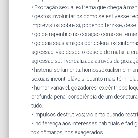
• Excitação sexual extrema que chega à mani
• gestos involuntários como se estivesse tec
imprevistos sobre si, podendo ferir-se; des
• golpe repentino no coração como se temer
• golpeia seus amigos por cólera; os sinto
agressão, vão desde o desejo de matar, a crue
agressão sutil verbalizada através da gozaç
• histeria, se lamenta. homossexualismo, ma
sexuais incontroláveis, quanto mais têm re
• humor variável, gozadores, excêntricos loq
profunda pena, consciência de um desnatural
tudo.
• impulsos destrutivos; violento quando restr
• indiferença aos interesses habituais e fadi
toxicômanos, nos exagerados.