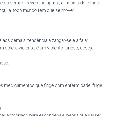
e os demais devem se apurar; a inquietude é tanta
nqüila, todo mundo tem que se mover.
e aos demais; tendência a zangar-se e a falar
 cólera violenta; é um violento furioso, deseja
ação.
m dos medicamentos que finge com enfermidade, finge
.
gar apropriado para esconder-se, pensa que vai ser