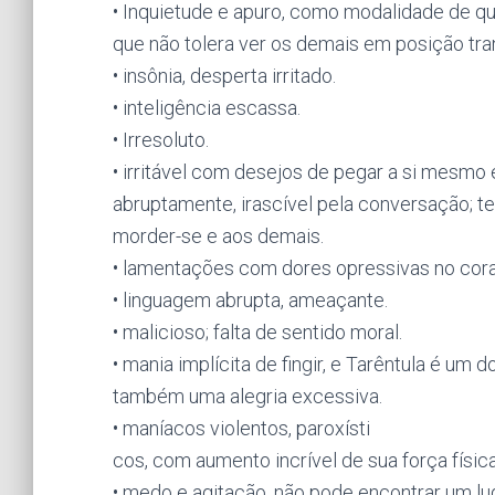
• Inquietude e apuro, como modalidade de qu
que não tolera ver os demais em posição tra
• insônia, desperta irritado.
• inteligência escassa.
• Irresoluto.
• irritável com desejos de pegar a si mesmo 
abruptamente, irascível pela conversação; tem
morder-se e aos demais.
• lamentações com dores opressivas no cor
• linguagem abrupta, ameaçante.
• malicioso; falta de sentido moral.
• mania implícita de fingir, e Tarêntula é u
também uma alegria excessiva.
• maníacos violentos, paroxísti
cos, com aumento incrível de sua força física
• medo e agitação, não pode encontrar um lu