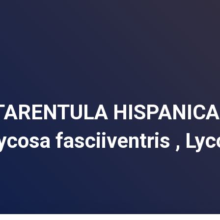
TARENTULA HISPANICA –
ycosa fasciiventris , Ly