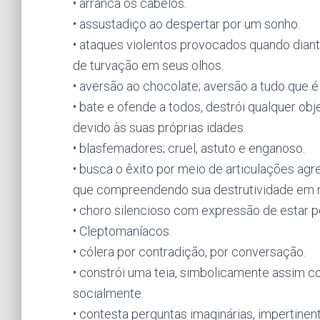
• arranca os cabelos.
• assustadiço ao despertar por um sonho.
• ataques violentos provocados quando dian
de turvação em seus olhos.
• aversão ao chocolate; aversão a tudo que é
• bate e ofende a todos, destrói qualquer o
devido às suas próprias idades.
• blasfemadores; cruel, astuto e enganoso.
• busca o êxito por meio de articulações agr
que compreendendo sua destrutividade em re
• choro silencioso com expressão de estar p
• Cleptomaníacos.
• cólera por contradição, por conversação.
• constrói uma teia, simbolicamente assim co
socialmente.
• contesta perguntas imaginárias, impertine