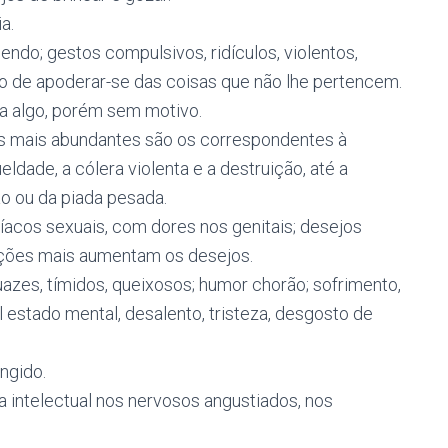
a.
endo; gestos compulsivos, ridículos, violentos,
ejo de apoderar-se das coisas que não lhe pertencem.
a algo, porém sem motivo.
mas mais abundantes são os correspondentes à
ldade, a cólera violenta e a destruição, até a
ão ou da piada pesada.
níacos sexuais, com dores nos genitais; desejos
lações mais aumentam os desejos.
uazes, tímidos, queixosos; humor chorão; sofrimento,
 estado mental, desalento, tristeza, desgosto de
ingido.
ga intelectual nos nervosos angustiados, nos