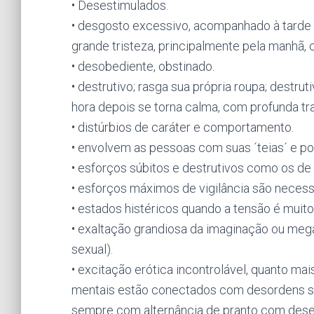
• Desestimulados.
• desgosto excessivo, acompanhado à tarde
grande tristeza, principalmente pela manhã,
• desobediente, obstinado.
• destrutivo; rasga sua própria roupa; destru
hora depois se torna calma, com profunda tr
• distúrbios de caráter e comportamento.
• envolvem as pessoas com suas ´teias´ e p
• esforços súbitos e destrutivos como os de
• esforços máximos de vigilância são necessá
• estados histéricos quando a tensão é muito
• exaltação grandiosa da imaginação ou meg
sexual).
• excitação erótica incontrolável, quanto ma
mentais estão conectados com desordens sexu
sempre com alternância de pranto com desej